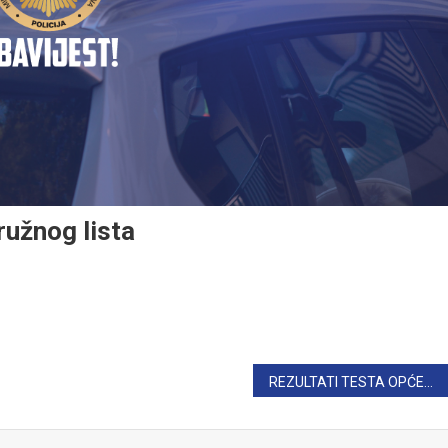
ružnog lista
REZULTATI TESTA OPĆEG ZNANJA I PISANOG RADA ZA POČETNI ČIN “POLICAJAC”