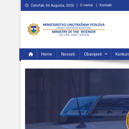
Preskočite
O nama
Kontakt
Četvrtak, 06 Augusta, 2026
na
sadržaj
MUP USK
VAŠA POLICIJA
Home
Novosti
Obavijesti
Konkur