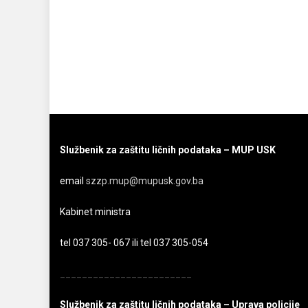
Službenik za zaštitu ličnih podataka – MUP USK
email
szzp.mup@mupusk.gov.ba
Kabinet ministra
tel 037 305- 067 ili tel 037 305-054
________________________
Službenik za zaštitu ličnih podataka – Uprava policije