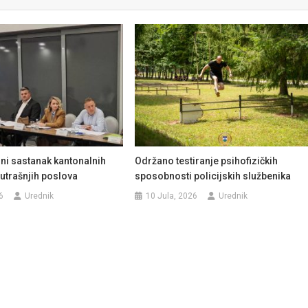
ni sastanak kantonalnih
Održano testiranje psihofizičkih
utrašnjih poslova
sposobnosti policijskih službenika
6
Urednik
10 Jula, 2026
Urednik