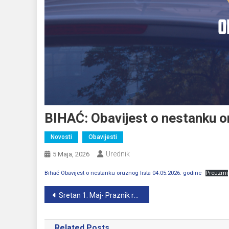
BIHAĆ: Obavijest o nestanku o
Novosti
Obavijesti
Urednik
5 Maja, 2026
Bihać Obavijest o nestanku oruznog lista 04.05.2026. godine
Preuzmi
Navigacija
Sretan 1. Maj- Praznik rada
članaka
Related Posts