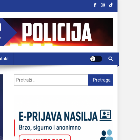
takt
Pretraga: