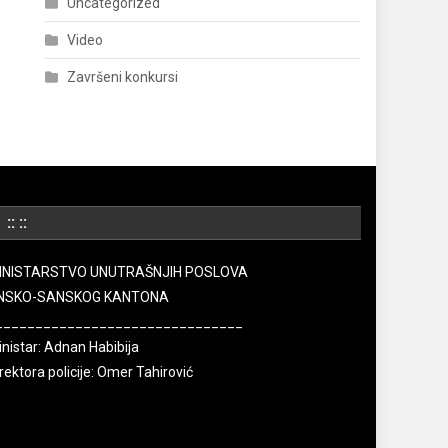
Uncategorized
Video
Završeni konkursi
:: ::
INISTARSTVO UNUTRAŠNJIH POSLOVA
NSKO-SANSKOG KANTONA
_______________________________
nistar: Adnan Habibija
rektora policije: Omer Tahirović