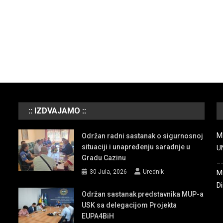
:: IZDVAJAMO ::
M
Održan radni sastanak o sigurnosnoj
situaciji i unapređenju saradnje u
U
Gradu Cazinu
_
30 Jula, 2026
Urednik
Mi
Di
Održan sastanak predstavnika MUP-a
USK sa delegacijom Projekta
EUPA4BiH