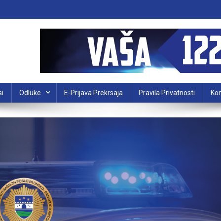
si
Odluke
E-Prijava Prekrsaja
Pravila Privatnosti
Kon