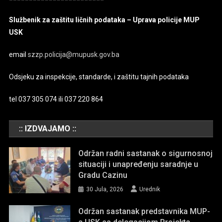
Službenik za zaštitu ličnih podataka – Uprava policije MUP
USK
email
szzp.policija@mupusk.gov.ba
Odsjeku za inspekcije, standarde, i zaštitu tajnih podataka
tel 037 305 074 ili 037 220 864
:: IZDVAJAMO ::
Održan radni sastanak o sigurnosnoj
situaciji i unapređenju saradnje u
Gradu Cazinu
30 Jula, 2026
Urednik
Održan sastanak predstavnika MUP-