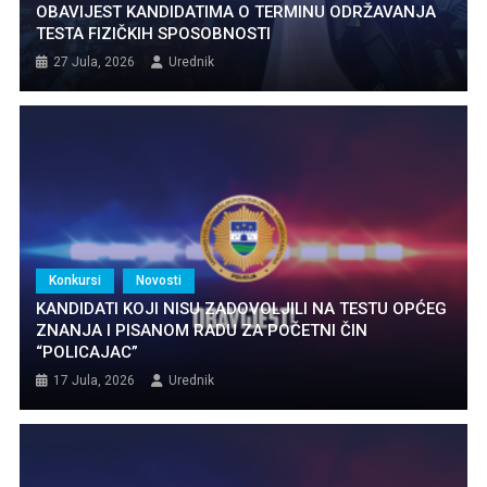
OBAVIJEST KANDIDATIMA O TERMINU ODRŽAVANJA
TESTA FIZIČKIH SPOSOBNOSTI
27 Jula, 2026
Urednik
Konkursi
Novosti
KANDIDATI KOJI NISU ZADOVOLJILI NA TESTU OPĆEG
ZNANJA I PISANOM RADU ZA POČETNI ČIN
“POLICAJAC”
17 Jula, 2026
Urednik