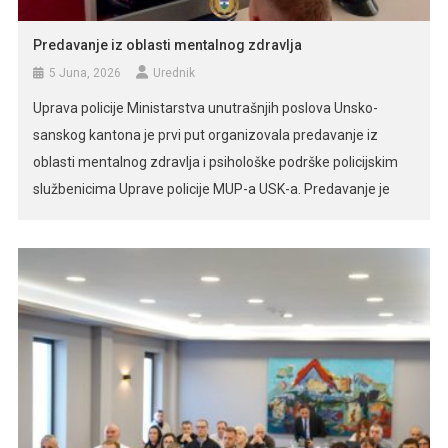
Predavanje iz oblasti mentalnog zdravlja
5 Juna, 2026
Urednik
Uprava policije Ministarstva unutrašnjih poslova Unsko-
sanskog kantona je prvi put organizovala predavanje iz
oblasti mentalnog zdravlja i psihološke podrške policijskim
službenicima Uprave policije MUP-a USK-a. Predavanje je
održano od strane psihologa Uprave policije Ministarstva
unutrašnjih poslova Unsko-sanskog kantona, Une Halilagić
Rekić, magistra psihologije, koja je tom prilikom posebno
naglasila važnost podizanja svijesti o očuvanju mentalnog
[…]