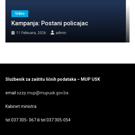
Video
Sanel Jušić dobitnik prestižnog priznanja
Zlatna policijska značka
24 Jula, 2023
admin
Službenik za zaštitu ličnih podataka – MUP USK
email
szzp.mup@mupusk.gov.ba
Kabinet ministra
tel 037 305- 067 ili tel 037 305-054
________________________