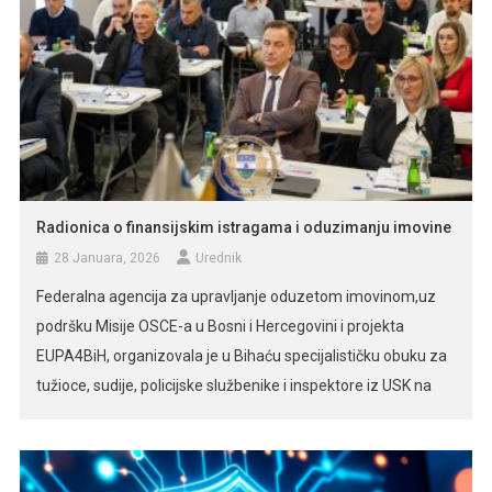
Radionica o finansijskim istragama i oduzimanju imovine
28 Januara, 2026
Urednik
Federalna agencija za upravljanje oduzetom imovinom,uz
podršku Misije OSCE-a u Bosni i Hercegovini i projekta
EUPA4BiH, organizovala je u Bihaću specijalističku obuku za
tužioce, sudije, policijske službenike i inspektore iz USK na
temu finansijskih istraga i oduzimanja imovinske koristi
pribavljene krivičnim djelom. Skupu se obratio ministar
unutrašnjih poslova Unsko-sanskog kantona Adnan Habibija,