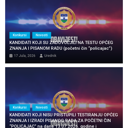
Konkursi
Novosti
KANDIDATI KOJI SU ZADOVOLJILI NA TESTU OPĆEG
ZNANJA I PISANOM RADU (početni čin “policajac”)
17 Jula, 2026
Urednik
Konkursi
Novosti
KANDIDATI KOJI NISU PRISTUPILI TESTIRANJU OPĆEG
ZNANJA I IZRADI PISANOG RADA ZA POČETNI ČIN
“POLICAJAC” na dane 13.07.2026. godine i