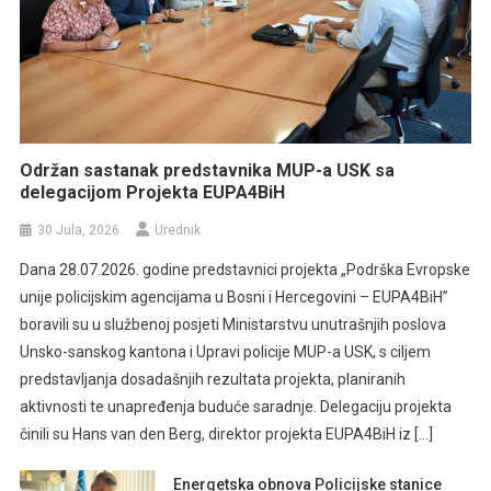
Održan sastanak predstavnika MUP-a USK sa
delegacijom Projekta EUPA4BiH
30 Jula, 2026
Urednik
Dana 28.07.2026. godine predstavnici projekta „Podrška Evropske
unije policijskim agencijama u Bosni i Hercegovini – EUPA4BiH”
boravili su u službenoj posjeti Ministarstvu unutrašnjih poslova
Unsko-sanskog kantona i Upravi policije MUP-a USK, s ciljem
predstavljanja dosadašnjih rezultata projekta, planiranih
aktivnosti te unapređenja buduće saradnje. Delegaciju projekta
činili su Hans van den Berg, direktor projekta EUPA4BiH iz […]
Energetska obnova Policijske stanice