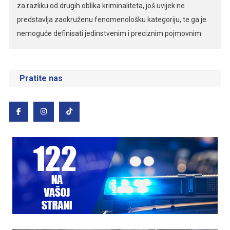
za razliku od drugih oblika kriminaliteta, još uvijek ne
predstavlja zaokruženu fenomenološku kategoriju, te ga je
nemoguće definisati jedinstvenim i preciznim pojmovnim
određenjem. Kompjuterski kriminalitet je kriminalitet koji je
usmjeren protiv bezbjednosti informacionih (kompjuterskih,
računarskih) sistema, u namjeri da se sebi ili drugom pribavi
Pratite nas
određena korist ili da se […]