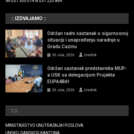
tel 037 305 074 ili 037 220 864
:: IZDVAJAMO ::
Održan radni sastanak o sigurnosnoj
situaciji i unapređenju saradnje u
Gradu Cazinu
30 Jula, 2026
Urednik
Održan sastanak predstavnika MUP-
a USK sa delegacijom Projekta
EUPA4BiH
30 Jula, 2026
Urednik
:: ::
MINISTARSTVO UNUTRAŠNJIH POSLOVA
UNSKO-SANSKOG KANTONA