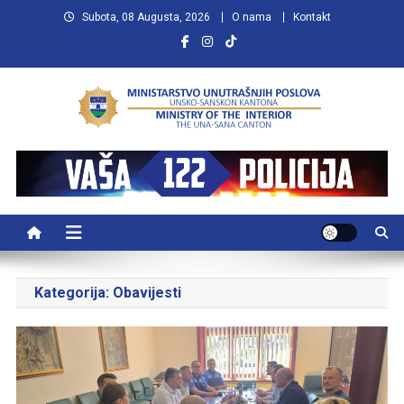
Preskočite
Subota, 08 Augusta, 2026
O nama
Kontakt
na
sadržaj
MUP USK
VAŠA POLICIJA
Kategorija:
Obavijesti