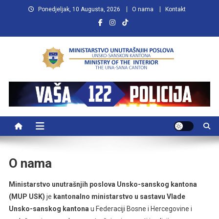
Preskočite
Ponedjeljak, 10 Augusta, 2026
O nama
Kontakt
na
sadržaj
MUP USK
VAŠA POLICIJA
O nama
Ministarstvo unutrašnjih poslova Unsko-sanskog kantona
(MUP USK)
je
kantonalno ministarstvo u sastavu Vlade
Unsko-sanskog kantona
u Federaciji Bosne i Hercegovine i