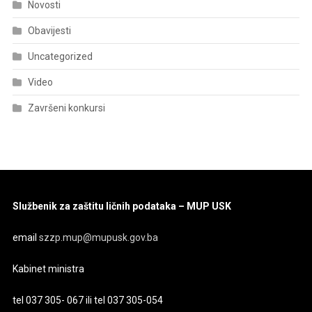
Novosti
Obavijesti
Uncategorized
Video
Završeni konkursi
Službenik za zaštitu ličnih podataka – MUP USK
email
szzp.mup@mupusk.gov.ba
Kabinet ministra
tel 037 305- 067 ili tel 037 305-054