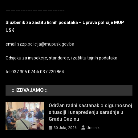
________________________
Službenik za zaštitu ličnih podataka – Uprava policije MUP
USK
email
szzp.policija@mupusk.gov.ba
Odsjeku za inspekcije, standarde, i zaštitu tajnih podataka
tel 037 305 074 ili 037 220 864
:: IZDVAJAMO ::
Održan radni sastanak o sigurnosnoj
situaciji i unapređenju saradnje u
Gradu Cazinu
30 Jula, 2026
Urednik