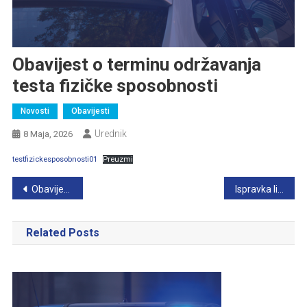
Obavijest o terminu održavanja
testa fizičke sposobnosti
Novosti
Obavijesti
Urednik
8 Maja, 2026
testfizickesposobnosti01
Preuzmi
Navigacija
Obavijest o zaduženju službene uniforme i prateće MTS
Ispravka liste za kandidate, početni čin “Mlađi inspektor”
članaka
Related Posts