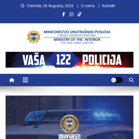
Preskočite
Četvrtak, 06 Augusta, 2026
O nama
Kontakt
na
sadržaj
MUP USK
VAŠA POLICIJA