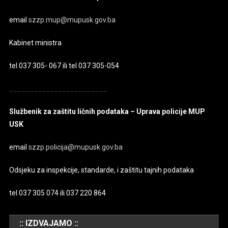
email
szzp.mup@mupusk.gov.ba
Kabinet ministra
tel 037 305- 067 ili tel 037 305-054
________________________
Službenik za zaštitu ličnih podataka – Uprava policije MUP
USK
email
szzp.policija@mupusk.gov.ba
Odsjeku za inspekcije, standarde, i zaštitu tajnih podataka
tel 037 305 074 ili 037 220 864
:: IZDVAJAMO ::