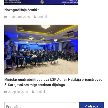
Novogodišnja čestitka
7 Januara, 2026
Urednik
Ministar unutrašnjih poslova USK Adnan Habibija prisustvovao
5. Sarajevskom migrantskom dijalogu
21 Aprila, 2026
Urednik
Pretraga: