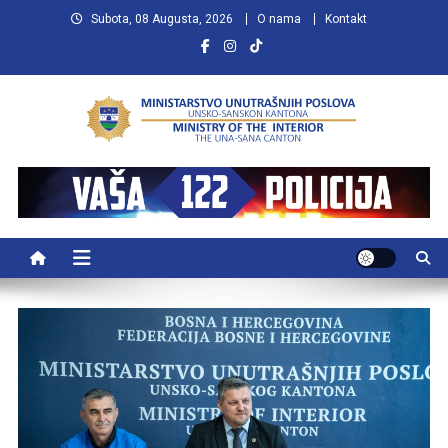
Preskočite
Subota, 08 Augusta, 2026
O nama
Kontakt
na
sadržaj
MUP USK
VAŠA POLICIJA