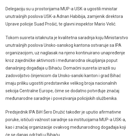
Delegaciju su u prostorijama MUP-a USK-a ugostili ministar
unutrašnjih poslova USK-a Adnan Habibija, zamjenik direktora
Uprave policije Suad Prošić, te glavni inspektor Mario Velić.
Tokom susreta istaknuta je kvalitetna saradnja koju Ministarstvo
unutrašnjih poslova Unsko-sanskog kantona ostvaruje sa IPA
organizacijom, uz naglasak na njeno kontinuirano unapređenje
kroz zajedničke aktivnosti i međunarodna okupljanja poput
današnjeg događaja u Bihaću. Domaćini susreta izrazili su
zadovoljstvo činjenicom da Unsko-sanski kanton i grad Bihać
imaju priliku ugostiti predstavnike velikog broja nacionalnih
sekcija Centralne Europe, čime se dodatno potvrđuje značaj
međunarodne saradnje i povezivanja policijskih službenika.
Predsjednik IPA BiH Šero Družić također je uputio afirmativne
poruke, ističući važnost saradnje sa institucijama MUP-a USK-a,
kao i značaj organizacije ovakvog međunarodnog događaja koji
će se danas održati u Bihaću.