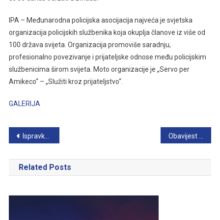
IPA – Međunarodna policijska asocijacija najveća je svjetska
organizacija policijskih službenika koja okuplja članove iz više od
100 država svijeta. Organizacija promoviše saradnju,
profesionalno povezivanje i prijateljske odnose među policijskim
službenicima širom svijeta. Moto organizacije je „Servo per
Amikeco“ – „Služiti kroz prijateljstvo“.
GALERIJA
Navigacija
Ispravka liste za kandidate, početni čin “Mlađi inspektor”
Obavijest za polaznike LII generacije osnovne policijske obuke
članaka
Related Posts