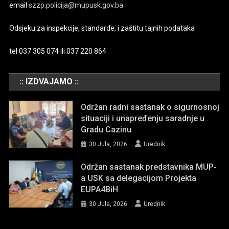
email
szzp.policija@mupusk.gov.ba
Odsjeku za inspekcije, standarde, i zaštitu tajnih podataka
tel 037 305 074 ili 037 220 864
:: IZDVAJAMO ::
Održan radni sastanak o sigurnosnoj
situaciji i unapređenju saradnje u
Gradu Cazinu
30 Jula, 2026
Urednik
Održan sastanak predstavnika MUP-
a USK sa delegacijom Projekta
EUPA4BiH
30 Jula, 2026
Urednik