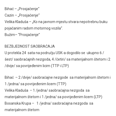
Bihać – „Prosjačenje“
Cazin – „Prosjačenje“
Velika Kladuša – „Ko na javnom mjestu stvara nepotrebnu buku
pojačanim radom motornog vozila“.
Bužim– “Prosjačenje”
BEZBJEDNOST SAOBRAĆAJA
U protekla 24 sata na području USK-a dogodilo se ukupno 6 /
šest/ saobraćajnih nezgoda, 4 /četiri/ sa materijalnom štetom i 2
/dvije/ sa povrijeđenim licim (TTP i LTP)
Bihać – 2 /dvije/ saobraćajne nezgode sa materijalnom štetom i
1 /jedna/ sa povrijeđenim licem (TTP)
Velika Kladuša – 1 /jedna/ saobraćajna nezgoda sa
materijalnom štetom i 1 /jedna/ sa povrijeđenim licem (LTP)
Bosanska Krupa – 1 /jedna/ saobraćajna nezgoda sa
materijalnom štetom