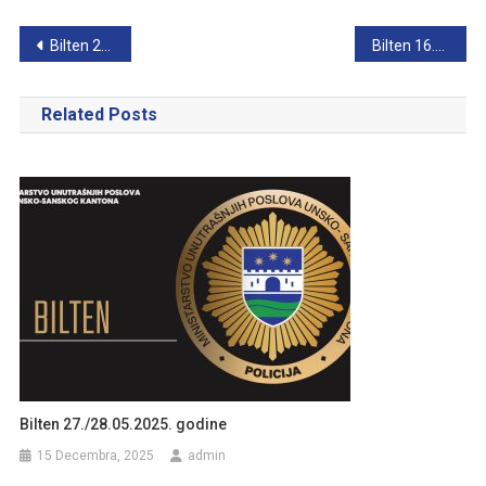
Navigacija
Bilten 27./28.05.2025. godine
Bilten 16./17.09.2025. godine
članaka
Related Posts
Bilten 27./28.05.2025. godine
15 Decembra, 2025
admin