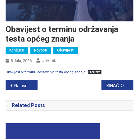
Obavijest o terminu održavanja
testa općeg znanja
Konkursi
Novosti
Obavijesti
Urednik
8 Jula, 2026
Obavijest o terminu odrzavanja testa opceg znanja
Preuzmi
Navigacija
Na osnovu crvene potjernice Interpola lišeno slobode lice A.V.
BIHAĆ: Obavijest o nestanku oružnog lista
članaka
Related Posts