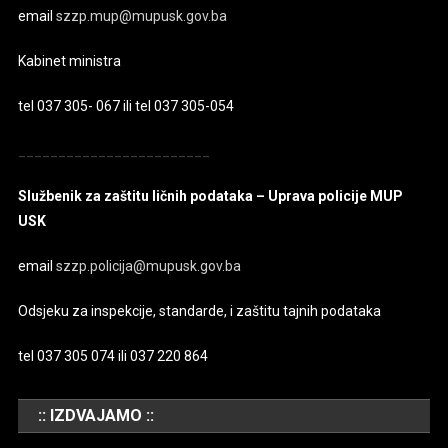
email
szzp.mup@mupusk.gov.ba
Kabinet ministra
tel 037 305- 067 ili tel 037 305-054
________________________
Službenik za zaštitu ličnih podataka – Uprava policije MUP
USK
email
szzp.policija@mupusk.gov.ba
Odsjeku za inspekcije, standarde, i zaštitu tajnih podataka
tel 037 305 074 ili 037 220 864
:: IZDVAJAMO ::