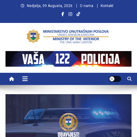
Preskočite
Nedjelja, 09 Augusta, 2026
O nama
Kontakt
na
sadržaj
MUP USK
VAŠA POLICIJA