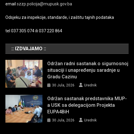
email
szzp.policija@mupusk.gov.ba
Odsjeku za inspekcije, standarde, i zaštitu tajnih podataka
tel 037 305 074 ili 037 220 864
:: IZDVAJAMO ::
Održan radni sastanak o sigurnosnoj
situaciji i unapređenju saradnje u
Gradu Cazinu
30 Jula, 2026
Urednik
Održan sastanak predstavnika MUP-
a USK sa delegacijom Projekta
EUPA4BiH
30 Jula, 2026
Urednik