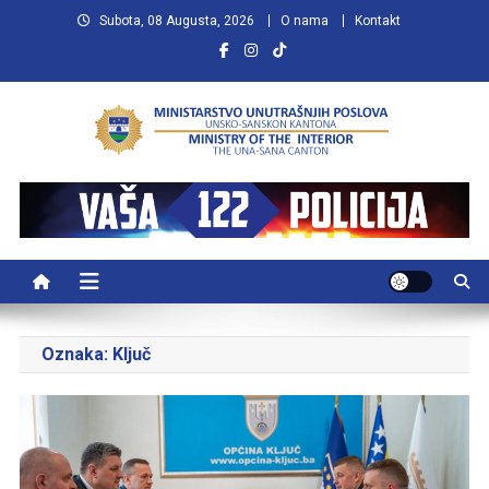
Preskočite
Subota, 08 Augusta, 2026
O nama
Kontakt
na
sadržaj
MUP USK
VAŠA POLICIJA
Oznaka:
Ključ