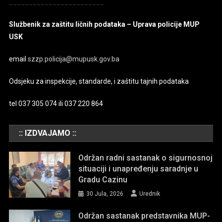
________________________
Službenik za zaštitu ličnih podataka – Uprava policije MUP
USK
email
szzp.policija@mupusk.gov.ba
Odsjeku za inspekcije, standarde, i zaštitu tajnih podataka
tel 037 305 074 ili 037 220 864
:: IZDVAJAMO ::
Održan radni sastanak o sigurnosnoj
situaciji i unapređenju saradnje u
Gradu Cazinu
30 Jula, 2026
Urednik
Održan sastanak predstavnika MUP-