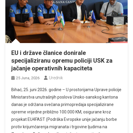
EU i države članice donirale
specijaliziranu opremu policiji USK za
jačanje operativnih kapaciteta
Urednik
25 Juna, 2026
Bihać, 25. juni 2026. godine – U prostorijama Uprave policije
Ministarstva unutrašnjih poslova Unsko-sanskog kantona
danas je održana svečana primopredaja specijalizirane
opreme vrijedne približno 100.000 KM, osigurane kroz
projekat EU4FAST (Podrška Evropske unije jačanju borbe
protiv krijumčarenja migranata i trgovine ljudima na