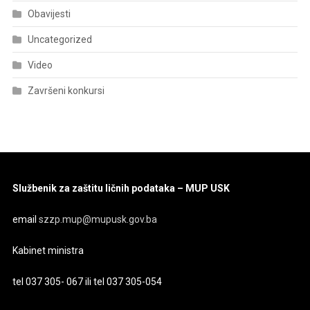
Obavijesti
Uncategorized
Video
Završeni konkursi
Službenik za zaštitu ličnih podataka – MUP USK
email
szzp.mup@mupusk.gov.ba
Kabinet ministra
tel 037 305- 067 ili tel 037 305-054