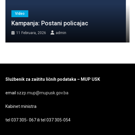
Video
Sanel Jušić dobitnik prestižnog priznanja
Zlatna policijska značka
24 Jula, 2023
admin
Službenik za zaštitu ličnih podataka – MUP USK
email
szzp.mup@mupusk.gov.ba
Kabinet ministra
tel 037 305- 067 ili tel 037 305-054
________________________