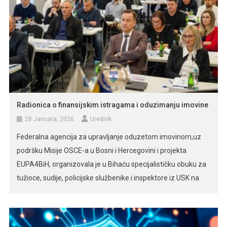
Radionica o finansijskim istragama i oduzimanju imovine
28 Januara, 2026
Urednik
Federalna agencija za upravljanje oduzetom imovinom,uz
podršku Misije OSCE-a u Bosni i Hercegovini i projekta
EUPA4BiH, organizovala je u Bihaću specijalističku obuku za
tužioce, sudije, policijske službenike i inspektore iz USK na
temu finansijskih istraga i oduzimanja imovinske koristi
pribavljene krivičnim djelom. Skupu se obratio ministar
unutrašnjih poslova Unsko-sanskog kantona Adnan Habibija,