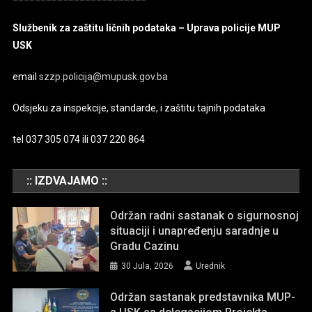
Službenik za zaštitu ličnih podataka – Uprava policije MUP
USK
email
szzp.policija@mupusk.gov.ba
Odsjeku za inspekcije, standarde, i zaštitu tajnih podataka
tel 037 305 074 ili 037 220 864
:: IZDVAJAMO ::
Održan radni sastanak o sigurnosnoj
situaciji i unapređenju saradnje u
Gradu Cazinu
30 Jula, 2026
Urednik
Održan sastanak predstavnika MUP-