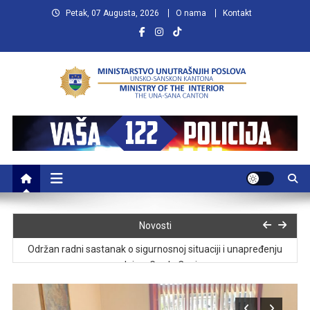
Petak, 07 Augusta, 2026
O nama
Kontakt
MUP USK
VAŠA POLICIJA
KANDIDATI KOJI NISU ZADOVOLJILI NA TESTU OPĆEG ZNANJA I
Novosti
PISANOM RADU ZA POČETNI ČIN “POLICAJAC”
Održan radni sastanak o sigurnosnoj situaciji i unapređenju
saradnje u Gradu Cazinu
Održan sastanak predstavnika MUP-a USK sa delegacijom
Projekta EUPA4BiH