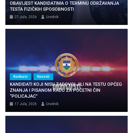
OBAVIJEST KANDIDATIMA O TERMINU ODRŽAVANJA
TESTA FIZIČKIH SPOSOBNOSTI
27 Jula, 2026
Urednik
Konkursi
Novosti
KANDIDATI KOJI NISU ZADOVOLJILI NA TESTU OPĆEG
ZNANJA I PISANOM RADU ZA POČETNI ČIN
“POLICAJAC”
17 Jula, 2026
Urednik