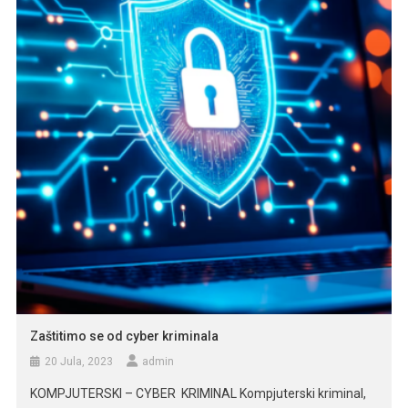
koji je pozdravio […]
Zaštitimo se od cyber kriminala
20 Jula, 2023
admin
KOMPJUTERSKI – CYBER KRIMINAL Kompjuterski kriminal,