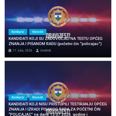
Konkursi
Novosti
KANDIDATI KOJI SU ZADOVOLJILI NA TESTU OPĆEG
ZNANJA I PISANOM RADU (početni čin “policajac”)
17 Jula, 2026
Urednik
Konkursi
Novosti
KANDIDATI KOJI NISU PRISTUPILI TESTIRANJU OPĆEG
ZNANJA I IZRADI PISANOG RADA ZA POČETNI ČIN
“POLICAJAC” na dane 13.07.2026. godine i