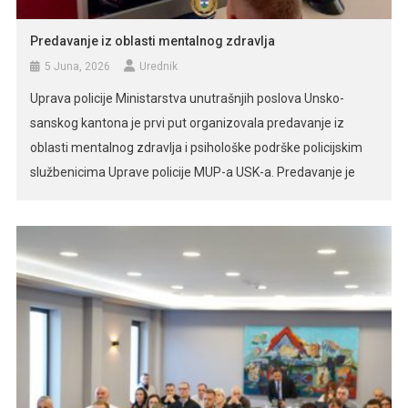
Predavanje iz oblasti mentalnog zdravlja
5 Juna, 2026
Urednik
Uprava policije Ministarstva unutrašnjih poslova Unsko-
sanskog kantona je prvi put organizovala predavanje iz
oblasti mentalnog zdravlja i psihološke podrške policijskim
službenicima Uprave policije MUP-a USK-a. Predavanje je
održano od strane psihologa Uprave policije Ministarstva
unutrašnjih poslova Unsko-sanskog kantona, Une Halilagić
Rekić, magistra psihologije, koja je tom prilikom posebno
naglasila važnost podizanja svijesti o očuvanju mentalnog
[…]