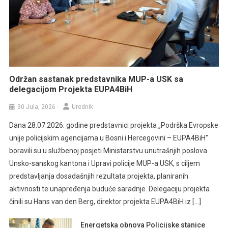
Održan sastanak predstavnika MUP-a USK sa
delegacijom Projekta EUPA4BiH
30 Jula, 2026
Urednik
Dana 28.07.2026. godine predstavnici projekta „Podrška Evropske
unije policijskim agencijama u Bosni i Hercegovini – EUPA4BiH”
boravili su u službenoj posjeti Ministarstvu unutrašnjih poslova
Unsko-sanskog kantona i Upravi policije MUP-a USK, s ciljem
predstavljanja dosadašnjih rezultata projekta, planiranih
aktivnosti te unapređenja buduće saradnje. Delegaciju projekta
činili su Hans van den Berg, direktor projekta EUPA4BiH iz […]
Energetska obnova Policijske stanice