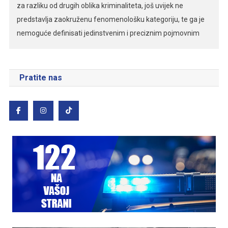
za razliku od drugih oblika kriminaliteta, još uvijek ne
predstavlja zaokruženu fenomenološku kategoriju, te ga je
nemoguće definisati jedinstvenim i preciznim pojmovnim
određenjem. Kompjuterski kriminalitet je kriminalitet koji je
usmjeren protiv bezbjednosti informacionih (kompjuterskih,
računarskih) sistema, u namjeri da se sebi ili drugom pribavi
Pratite nas
određena korist ili da se […]