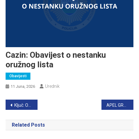
Cazin: Obavijest o nestanku
oružnog lista
Obavijesti
Urednik
11 Juna, 2026
Navigacija
Ključ: Obavijest o nestanku oružnog lista
APEL GRAĐANIMA
članaka
Related Posts