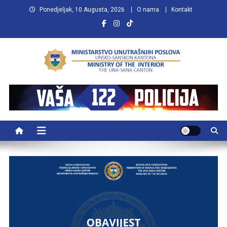
Preskočite
Ponedjeljak, 10 Augusta, 2026
O nama
Kontakt
na
sadržaj
MUP USK
VAŠA POLICIJA