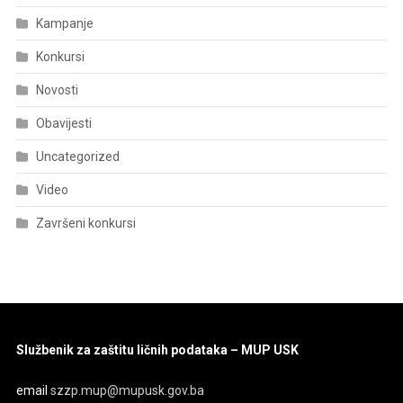
Kampanje
Konkursi
Novosti
Obavijesti
Uncategorized
Video
Završeni konkursi
Službenik za zaštitu ličnih podataka – MUP USK
email
szzp.mup@mupusk.gov.ba