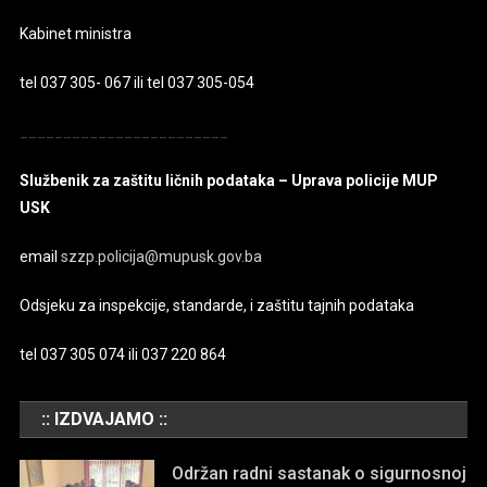
Kabinet ministra
tel 037 305- 067 ili tel 037 305-054
________________________
Službenik za zaštitu ličnih podataka – Uprava policije MUP
USK
email
szzp.policija@mupusk.gov.ba
Odsjeku za inspekcije, standarde, i zaštitu tajnih podataka
tel 037 305 074 ili 037 220 864
:: IZDVAJAMO ::
Održan radni sastanak o sigurnosnoj