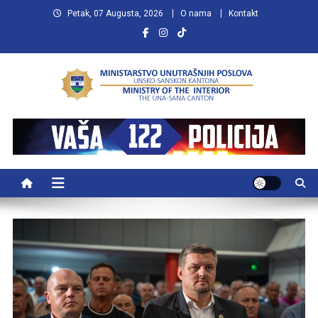
Preskočite
Petak, 07 Augusta, 2026
O nama
Kontakt
na
sadržaj
MUP USK
VAŠA POLICIJA