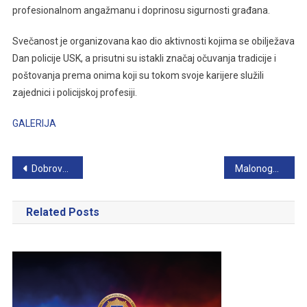
profesionalnom angažmanu i doprinosu sigurnosti građana.
Svečanost je organizovana kao dio aktivnosti kojima se obilježava
Dan policije USK, a prisutni su istakli značaj očuvanja tradicije i
poštovanja prema onima koji su tokom svoje karijere služili
zajednici i policijskoj profesiji.
GALERIJA
Navigacija
Dobrovoljno darivanje krvi u susret Danu policije USK
Malonogometni turnir povodom Dana policije USK
članaka
Related Posts