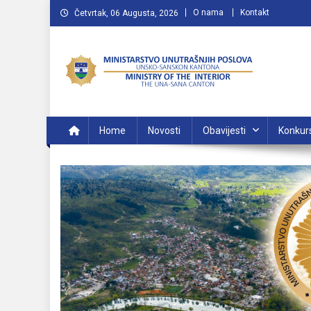
Preskočite
O nama
Kontakt
Četvrtak, 06 Augusta, 2026
na
sadržaj
MUP USK
VAŠA POLICIJA
Home
Novosti
Obavijesti
Konkur