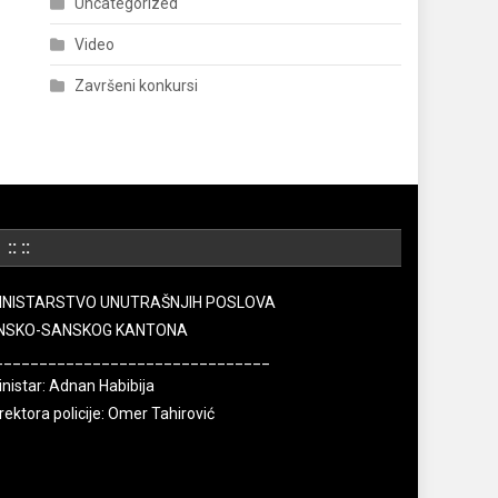
Uncategorized
Video
Završeni konkursi
:: ::
INISTARSTVO UNUTRAŠNJIH POSLOVA
NSKO-SANSKOG KANTONA
_______________________________
nistar: Adnan Habibija
rektora policije: Omer Tahirović