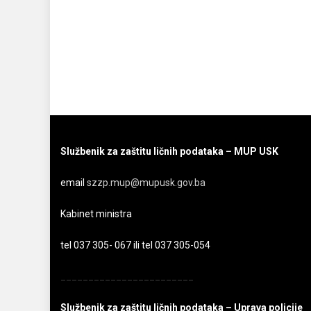
Službenik za zaštitu ličnih podataka – MUP USK
email
szzp.mup@mupusk.gov.ba
Kabinet ministra
tel 037 305- 067 ili tel 037 305-054
________________________
Službenik za zaštitu ličnih podataka – Uprava policije