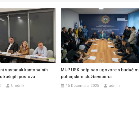
ni sastanak kantonalnih
MUP USK potpisao ugovore s budućim
utrašnjih poslova
policijskim službenicima
6
Urednik
15 Decembra, 2025
admin