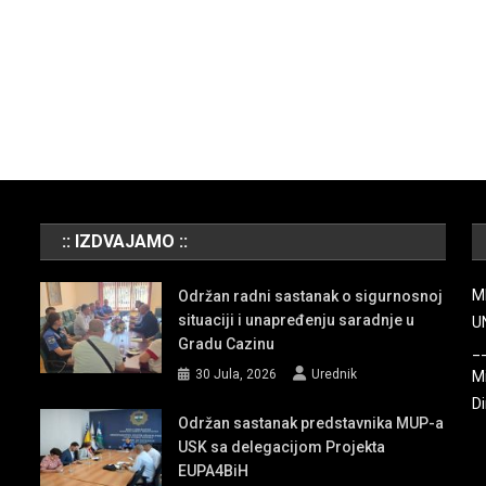
:: IZDVAJAMO ::
M
Održan radni sastanak o sigurnosnoj
situaciji i unapređenju saradnje u
U
Gradu Cazinu
_
30 Jula, 2026
Urednik
Mi
Di
Održan sastanak predstavnika MUP-a
USK sa delegacijom Projekta
EUPA4BiH