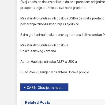
Ovaj značajan datum prilika je da se s ponosom prisjetimo hi
prosperitetnije društvo za sve naše građane.
Ministarstvo unutrašnjih poslova USK-a će i dalje predano 
povjerenja između institucija i zajednice.
Svim građanima Unsko-sanskog kantona želimo sretan Dan 
Ministarstvo unutrašnjih poslova
Unsko-sanskog kantona
Adnan Habibija, ministar MUP-a USK-a
Suad Prošić, zamjenik direktora Uprave policije
Navigacija
CAZIN: Obavijest o nestanku oružnog lista od 22.05.2026. godine
članaka
Related Posts