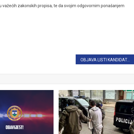
ju važećih zakonskih propisa, te da svojim odgovornim ponašanjem
OBJAVA LISTI KANDIDATA ZA POČETNE ČINOVE POLICAJAC I MLAĐI INSPEKTOR