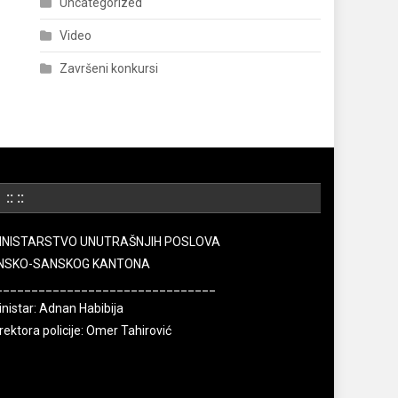
Uncategorized
Video
Završeni konkursi
:: ::
INISTARSTVO UNUTRAŠNJIH POSLOVA
NSKO-SANSKOG KANTONA
_______________________________
nistar: Adnan Habibija
rektora policije: Omer Tahirović