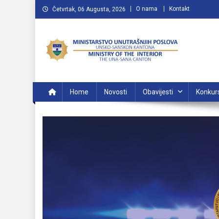
Preskočite
O nama
Kontakt
Četvrtak, 06 Augusta, 2026
na
sadržaj
MUP USK
VAŠA POLICIJA
Home
Novosti
Obavijesti
Konkur