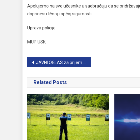
Apelujemo na sve učesnike u saobraćaju da se pridržava
doprinesu ličnoj i općoj sigurnosti.
Uprava policije
MUP USK
Navigacija
JAVNI OGLAS za prijem namještenika na neodređeno vrijeme u Ministarstvo unutrašnjih poslova USK
članaka
Related Posts