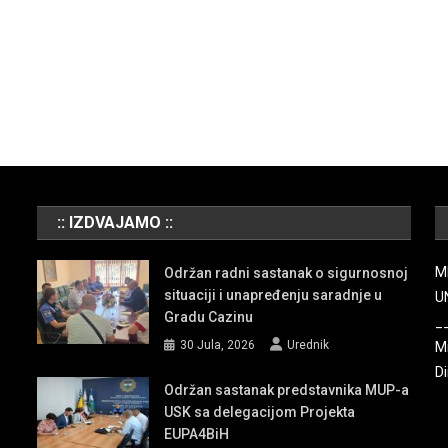
:: IZDVAJAMO ::
M
Održan radni sastanak o sigurnosnoj
situaciji i unapređenju saradnje u
U
Gradu Cazinu
_
30 Jula, 2026
Urednik
Mi
Di
Održan sastanak predstavnika MUP-a
USK sa delegacijom Projekta
EUPA4BiH