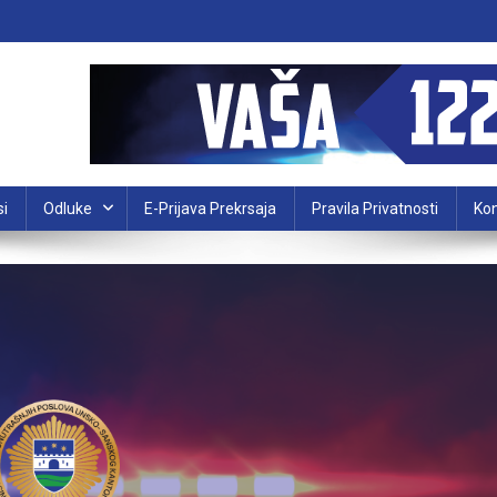
si
Odluke
E-Prijava Prekrsaja
Pravila Privatnosti
Kon