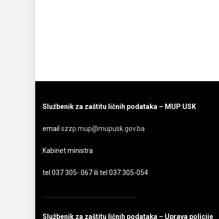
Službenik za zaštitu ličnih podataka – MUP USK
email
szzp.mup@mupusk.gov.ba
Kabinet ministra
tel 037 305- 067 ili tel 037 305-054
________________________
Službenik za zaštitu ličnih podataka – Uprava policije