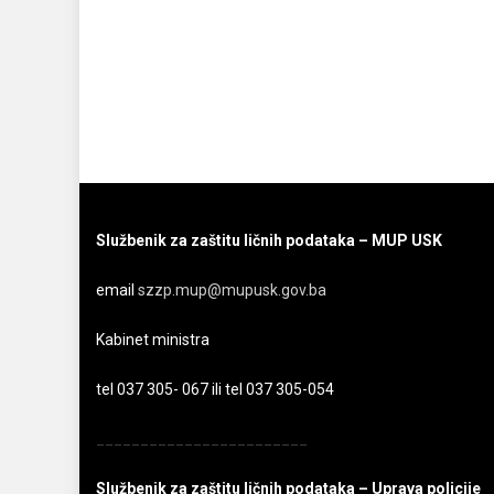
Službenik za zaštitu ličnih podataka – MUP USK
email
szzp.mup@mupusk.gov.ba
Kabinet ministra
tel 037 305- 067 ili tel 037 305-054
________________________
Službenik za zaštitu ličnih podataka – Uprava policije