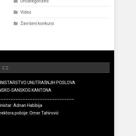
Uncategorized
Video
Završeni konkursi
:: ::
INISTARSTVO UNUTRAŠNJIH POSLOVA
NSKO-SANSKOG KANTONA
_______________________________
nistar: Adnan Habibija
rektora policije: Omer Tahirović