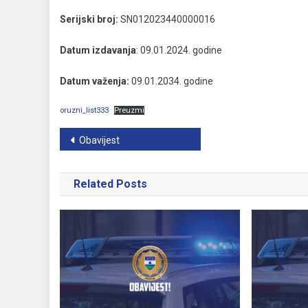
Serijski broj:
SN012023440000016
Datum izdavanja
: 09.01.2024. godine
Datum važenja:
09.01.2034. godine
oruzni_list333
Preuzmi
Navigacija
Obavijest
članaka
Related Posts