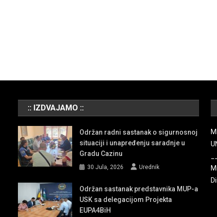
:: IZDVAJAMO ::
M
Održan radni sastanak o sigurnosnoj
situaciji i unapređenju saradnje u
U
Gradu Cazinu
_
30 Jula, 2026
Urednik
Mi
Di
Održan sastanak predstavnika MUP-a
USK sa delegacijom Projekta
EUPA4BiH