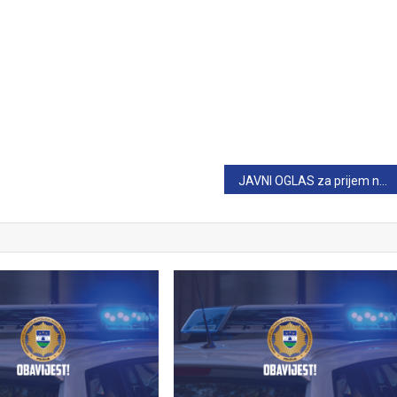
JAVNI OGLAS za prijem namještenika na određeno vrijeme u Ministarstvo unutrašnjih poslova USK