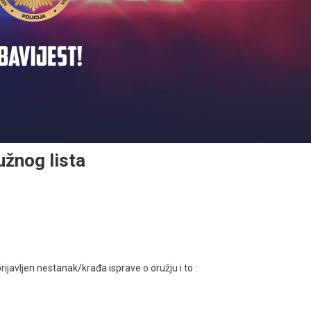
užnog lista
javljen nestanak/krađa isprave o oružju i to :