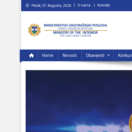
Preskočite
O nama
Kontakt
Petak, 07 Augusta, 2026
na
sadržaj
MUP USK
VAŠA POLICIJA
Home
Novosti
Obavijesti
Konkur