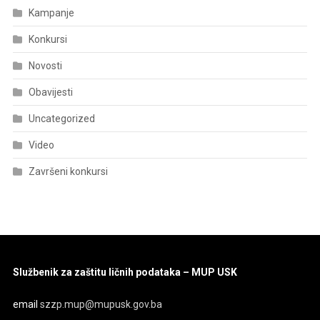
Kampanje
Konkursi
Novosti
Obavijesti
Uncategorized
Video
Završeni konkursi
Službenik za zaštitu ličnih podataka – MUP USK
email
szzp.mup@mupusk.gov.ba