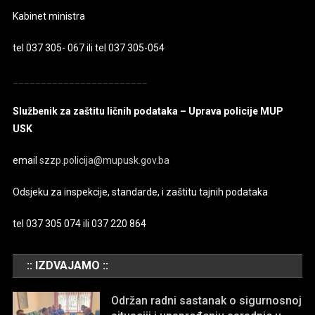
Kabinet ministra
tel 037 305- 067 ili tel 037 305-054
________________________
Službenik za zaštitu ličnih podataka – Uprava policije MUP
USK
email
szzp.policija@mupusk.gov.ba
Odsjeku za inspekcije, standarde, i zaštitu tajnih podataka
tel 037 305 074 ili 037 220 864
:: IZDVAJAMO ::
Održan radni sastanak o sigurnosnoj