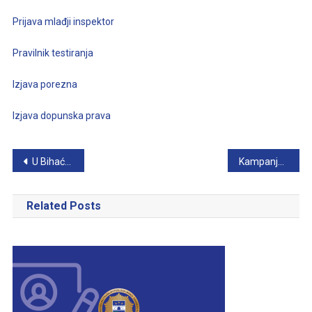
Prijava mlađji inspektor
Pravilnik testiranja
Izjava porezna
Izjava dopunska prava
Navigacija
U Bihaću pretres na tri lokacije.
Kampanja: Postani policajac
članaka
Related Posts