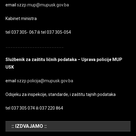
email
szzp.mup@mupusk.gov.ba
Kabinet ministra
tel 037 305- 067 ili tel 037 305-054
________________________
Službenik za zaštitu ličnih podataka – Uprava policije MUP
USK
email
szzp.policija@mupusk.gov.ba
Odsjeku za inspekcije, standarde, i zaštitu tajnih podataka
tel 037 305 074 ili 037 220 864
:: IZDVAJAMO ::