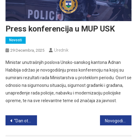
Press konferencija u MUP USK
Novosti
Urednik
29 Decembra, 2025
Ministar unutrašnjih poslova Unsko-sanskog kantona Adnan
Habibija održao je novogodišnju press konferenciju na kojoj su
sumirani rezultati rada Ministarstva u proteklom periodu. Osvrt se
odnosio na sigurnosnu situaciju, sigurnost građanki i građana,
unapređenje rada policije, nabavku i modernizaciju policijske
opreme, te na sve relevantne teme od značaja za javnost.
Navigacija
“Dan otvorenih vrata” u MUP USK
Novogodišnja čestitka
članaka