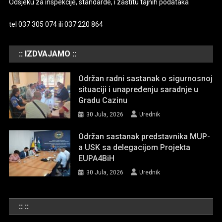
Odsjeku za inspekcije, standarde, i zaštitu tajnih podataka
tel 037 305 074 ili 037 220 864
:: IZDVAJAMO ::
Održan radni sastanak o sigurnosnoj
situaciji i unapređenju saradnje u
Gradu Cazinu
30 Jula, 2026
Urednik
Održan sastanak predstavnika MUP-
a USK sa delegacijom Projekta
EUPA4BiH
30 Jula, 2026
Urednik
:: ::