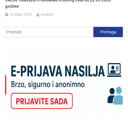
CAZIN: Obavijest o nestanku oružnog lista od 22.05.2026.
godine
26 Maja, 2026
Urednik
Pretraga: