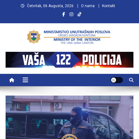
Preskočite
Četvrtak, 06 Augusta, 2026
O nama
Kontakt
na
sadržaj
MUP USK
VAŠA POLICIJA