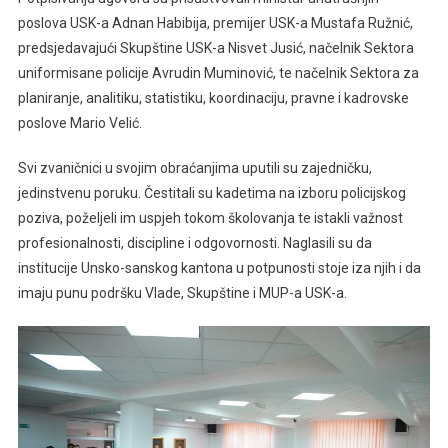
poslova USK-a Adnan Habibija, premijer USK-a Mustafa Ružnić,
predsjedavajući Skupštine USK-a Nisvet Jusić, načelnik Sektora
uniformisane policije Avrudin Muminović, te načelnik Sektora za
planiranje, analitiku, statistiku, koordinaciju, pravne i kadrovske
poslove Mario Velić.
Svi zvaničnici u svojim obraćanjima uputili su zajedničku,
jedinstvenu poruku. Čestitali su kadetima na izboru policijskog
poziva, poželjeli im uspjeh tokom školovanja te istakli važnost
profesionalnosti, discipline i odgovornosti. Naglasili su da
institucije Unsko-sanskog kantona u potpunosti stoje iza njih i da
imaju punu podršku Vlade, Skupštine i MUP-a USK-a.