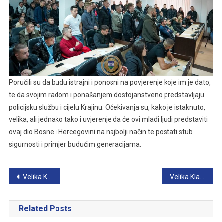
Poručili su da budu istrajni i ponosni na povjerenje koje im je dato,
te da svojim radom i ponašanjem dostojanstveno predstavljaju
policijsku službu i cijelu Krajinu. Očekivanja su, kako je istaknuto,
velika, ali jednako tako i uvjerenje da će ovi mladi ljudi predstaviti
ovaj dio Bosne i Hercegovini na najbolji način te postati stub
sigurnosti i primjer budućim generacijama.
Navigacija
Velika Kladuša: Pronađeno 65 paketića biljne materije koja podsjeća na kanabis
Velika Kladuša: prezentacija idejnog projekta nove upravne zgrade
članaka
Related Posts