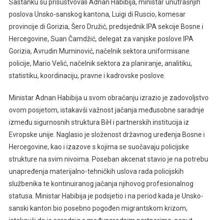
Sastanku su prisustvovali Adnan Habibija, ministar unutrašnjih
poslova Unsko-sanskog kantona, Luigi di Ruscio, komesar
provincije di Gorizia, Šero Družić, predsjednik IPA sekcije Bosne i
Hercegovine, Suan Čamdžić, delegat za vanjske poslove IPA
Gorizia, Avrudin Muminović, načelnik sektora uniformisane
policije, Mario Velić, načelnik sektora za planiranje, analitiku,
statistiku, koordinaciju, pravne i kadrovske poslove.
Ministar Adnan Habibija u svom obraćanju izrazio je zadovoljstvo
ovom posjetom, istakavši važnost jačanja međusobne saradnje
između sigurnosnih struktura BiH i partnerskih institucija iz
Evropske unije. Naglasio je složenost državnog uređenja Bosne i
Hercegovine, kao i izazove s kojima se suočavaju policijske
strukture na svim nivoima. Poseban akcenat stavio je na potrebu
unapređenja materijalno-tehničkih uslova rada policijskih
službenika te kontinuiranog jačanja njihovog profesionalnog
statusa. Ministar Habibija je podsjetio i na period kada je Unsko-
sanski kanton bio posebno pogođen migrantskom krizom,