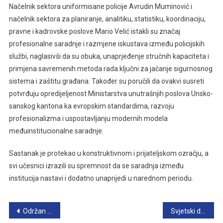
Načelnik sektora uniformisane policije Avrudin Muminović i
načelnik sektora za planiranje, analitiku, statistiku, koordinaciju,
pravne i kadrovske poslove Mario Velić istakli su značaj
profesionalne saradnje i razmjene iskustava između policijskih
službi, naglasivši da su obuka, unaprjeđenje stručnih kapaciteta i
primjena savremenih metoda rada ključni za jačanje sigurnosnog
sistema i zaštitu građana. Također su poručili da ovakvi susreti
potvrđuju opredijeljenost Ministarstva unutrašnjih poslova Unsko-
sanskog kantona ka evropskim standardima, razvoju
profesionalizma i uspostavljanju modernih modela
međuinstitucionalne saradnje.
Sastanak je protekao u konstruktivnom i prijateljskom ozračju, a
svi učesnici izrazili su spremnost da se saradnja između
institucija nastavi i dodatno unaprijedi u narednom periodu.
Navigacija
Održan sastanak predstavnika MUP-a Unsko-sanskog kantona i Misije OSCE-a u Bosni i Hercegovini
Svjetski dan sjećanja na žrtve saobraćajnih nezgoda