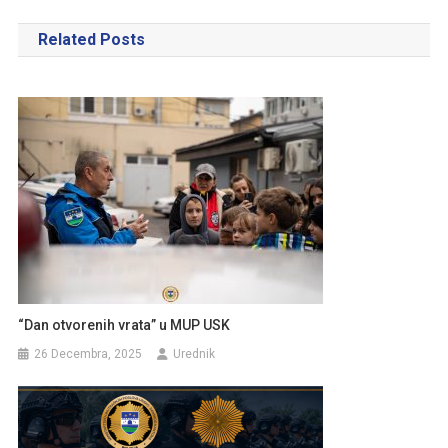
članaka
Related Posts
“Dan otvorenih vrata” u MUP USK
26 Decembra, 2025
Urednik