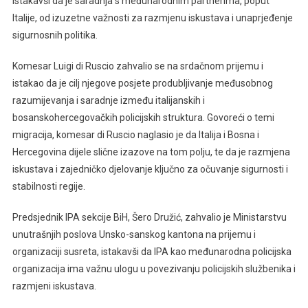
istakavši da je saradnja s međunarodnim partnerima, poput
Italije, od izuzetne važnosti za razmjenu iskustava i unaprjeđenje
sigurnosnih politika.
Komesar Luigi di Ruscio zahvalio se na srdačnom prijemu i
istakao da je cilj njegove posjete produbljivanje međusobnog
razumijevanja i saradnje između italijanskih i
bosanskohercegovačkih policijskih struktura. Govoreći o temi
migracija, komesar di Ruscio naglasio je da Italija i Bosna i
Hercegovina dijele slične izazove na tom polju, te da je razmjena
iskustava i zajedničko djelovanje ključno za očuvanje sigurnosti i
stabilnosti regije.
Predsjednik IPA sekcije BiH, Šero Družić, zahvalio je Ministarstvu
unutrašnjih poslova Unsko-sanskog kantona na prijemu i
organizaciji susreta, istakavši da IPA kao međunarodna policijska
organizacija ima važnu ulogu u povezivanju policijskih službenika i
razmjeni iskustava.