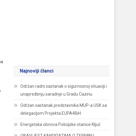
na
Najnoviji članci
Održan radni sastanak o sigurnosnoj situaciji i
a
unapređenju saradnje u Gradu Cazinu
Održan sastanak predstavnika MUP-a USK sa
delegacijom Projekta EUPA4BiH
Energetska obnova Policijske stanice Ključ
OBAVIJEST KANDIDATIMA O TERMINU