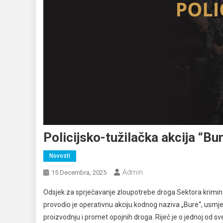
Policijsko-tužilačka akcija “Bu
Novosti
Admin
15 Decembra, 2025
Odsjek za sprječavanje zloupotrebe droga Sektora krimin
provodio je operativnu akciju kodnog naziva „Bure“, usmje
proizvodnju i promet opojnih droga. Riječ je o jednoj od sve