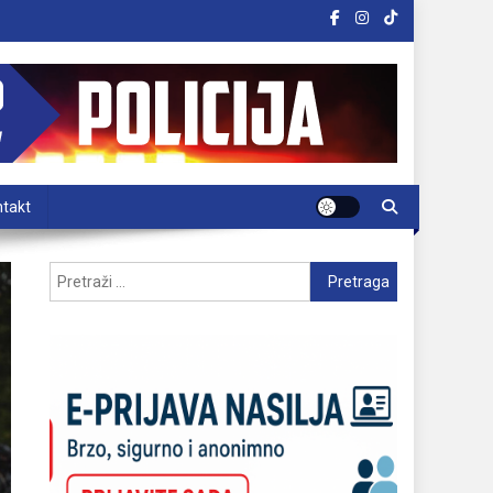
takt
Pretraga: