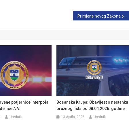
Primjene novog Zakona o zaštiti ličnih podataka
vene potjernice Interpola
Bosanska Krupa: Obavijest o nestanku
de lice A.V.
oružnog lista od 08.04.2026. godine
6
Urednik
13 Aprila, 2026
Urednik