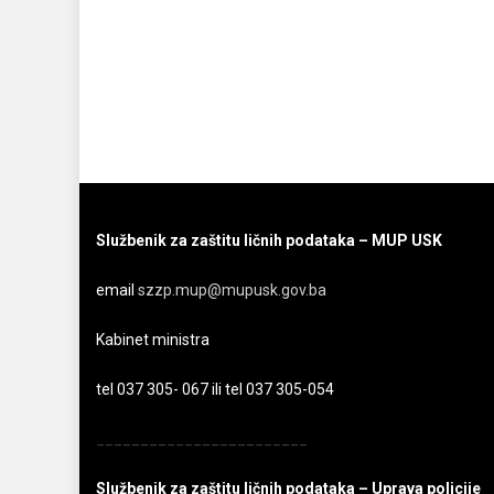
Službenik za zaštitu ličnih podataka – MUP USK
email
szzp.mup@mupusk.gov.ba
Kabinet ministra
tel 037 305- 067 ili tel 037 305-054
________________________
Službenik za zaštitu ličnih podataka – Uprava policije