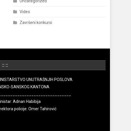
Uncategorized
Video
Završeni konkursi
:: ::
INISTARSTVO UNUTRAŠNJIH POSLOVA
NSKO-SANSKOG KANTONA
_______________________________
nistar: Adnan Habibija
rektora policije: Omer Tahirović