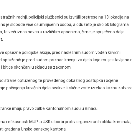
ažnih radnji, policijski službenici su izvršili pretrese na 13 lokacija na
šeno je slobode više osumnjičenih osoba, a oduzeto je oko 50 kilograma
 te veći iznos novca u različitim apoenima, čime je spriječeno dalje
t.
 ove opsežne policijske akcije, pred nadležnim sudom vođen krivični
d optuženih je pred sudom priznao krivnju za djelo koje mu je stavljeno 
ku i bit će okončani u skladu sa zakonom.
a od strane optuženog te provedenog dokaznog postupka i ocjene
e počinjenja krivičnih djela ovakve ili slične vrste izrekao kaznu zatvor
stranke imaju pravo žalbe Kantonalnom sudu u Bihaću.
a i efikasnosti MUP-a USK u borbi protiv organiziranih oblika kriminala,
osti građana Unsko-sanskog kantona.