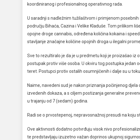
koordiniranog i profesionalnog operativnog rada.
U saradnji s nadležnim tužilaštvom i primjenom posebnih istr
području Bihaća, Cazina i Velike Kladuše. Tom prilikom li
opojne droge cannabis, određena količina kokaina i speeda,
stavljanje značajne količine opojnih droga u ilegalni prome
Sve to rezultiralo je da je u predmetu koji je proizašao iz
postupak protiv više osoba. U okviru tog postupka jedan o
teret. Postupci protiv ostalih osumnjičenih i dalje su u to
Naime, navedeni sud je nakon priznanja počinjenog djel
izvedenih dokaza, a s ciljem postizanja generalne prevencij
u trajanju od 7 (sedam) godina.
Radi se o prvostepenoj, nepravosnažnoj presudi na koju 
Ove aktivnosti dodatno potvrđuju visok nivo profesionalizm
te predstavljaju izuzetno važan doprinos ukupnoj sigurn