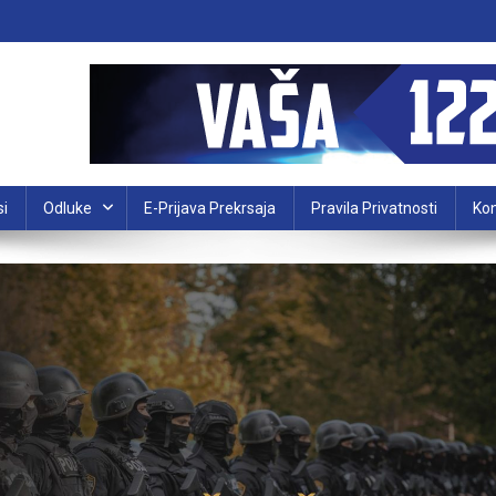
si
Odluke
E-Prijava Prekrsaja
Pravila Privatnosti
Kon