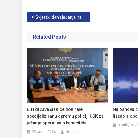
Navigacija
Svjetski dan sjećanja na žrtve saobraćajnih nezgoda
članaka
Related Posts
EU i države članice donirale
Na osnovu cr
specijaliziranu opremu policiji USK za
lišeno slobo
jačanje operativnih kapaciteta
8 Jula, 202
25 Juna, 2026
Urednik