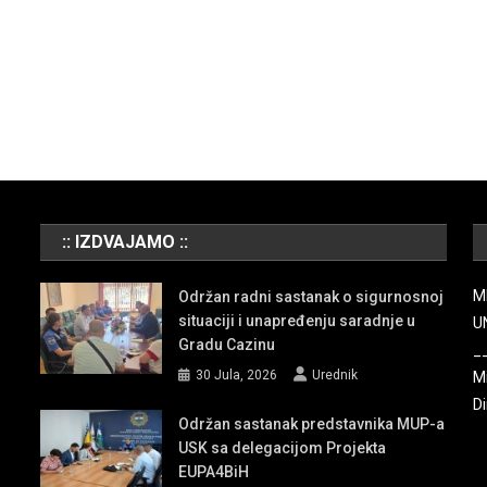
:: IZDVAJAMO ::
M
Održan radni sastanak o sigurnosnoj
situaciji i unapređenju saradnje u
U
Gradu Cazinu
_
30 Jula, 2026
Urednik
Mi
Di
Održan sastanak predstavnika MUP-a
USK sa delegacijom Projekta
EUPA4BiH