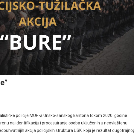
re”
alističke policije MUP-a Unsko-sanskog kantona tokom 2020. godine
renu na identifikaciju i procesuiranje osoba uključenih u neovlaštenu
obuhvatnijih akcija policijskih struktura USK, koja je rezultat dugotrajno