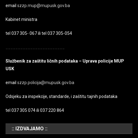
email
szzp.mup@mupusk.gov.ba
Kabinet ministra
tel 037 305- 067 ili tel 037 305-054
________________________
Službenik za zaštitu ličnih podataka – Uprava policije MUP
USK
email
szzp.policija@mupusk.gov.ba
Odsjeku za inspekcije, standarde, i zaštitu tajnih podataka
tel 037 305 074 ili 037 220 864
:: IZDVAJAMO ::