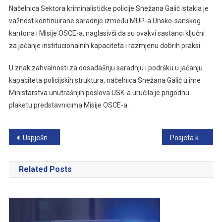
Načelnica Sektora kriminalističke policije Snežana Galić istakla je
važnost kontinuirane saradnje između MUP-a Unsko-sanskog
kantona i Misije OSCE-a, naglasivši da su ovakvi sastanci ključni
za jačanje institucionalnih kapaciteta i razmjenu dobrih praksi.
U znak zahvalnosti za dosadašnju saradnju i podršku u jačanju
kapaciteta policijskih struktura, načelnica Snežana Galić u ime
Ministarstva unutrašnjih poslova USK-a uručila je prigodnu
plaketu predstavnicima Misije OSCE-a.
Navigacija
Uspješno učešće K9 tima MUP-a USK na prezentaciji policijskih vještina u Sarajevu
Posjeta komesara provincije di Gorizia Ministarstvu unutrašnjih poslova Unsko-sanskog kantona
članaka
Related Posts