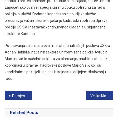
koraka u profesionalnom putu budućih policajaca, koji će uskoro
započeti školovanje i specijaliziranu obuku potrebnu za rad u
policijskoj službi. Dodatno kapacitiranje policijske službe
predstavlja važan iskorak u jačanju kadrovskih potreba Uprave
policije USK-a i nastavak kontinuiranog ulaganja u sigurnosne
strukture Kantona.
Potpisivanju su prisustvovali ministar unutrašnjih poslova USK-a
Adnan Habibija, načelnik sektora uniformisane policije Avrudin
Muminović te načelnik sektora za planiranje, analitiku, statistiku,
koordinaciju, pravne i kadrovske poslove Mario Velić koji su
kandidatima poželjeli uspjeh i istrajnost u daljnjem školovanju i
radu.
Navigacija
Primjene novog Zakona o zaštiti ličnih podataka
Velika Kladuša: Pronađeno 65 paketića biljne materije koja podsjeća na kanabis
članaka
Related Posts