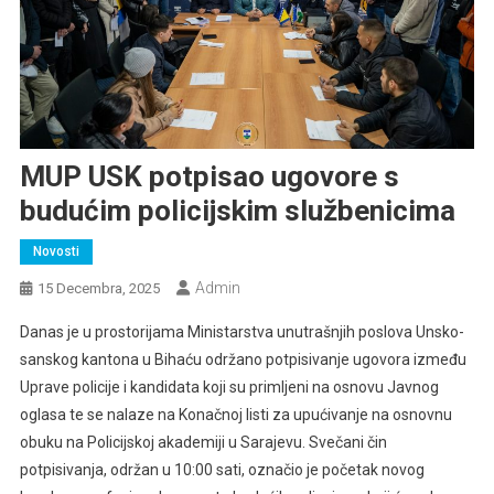
MUP USK potpisao ugovore s
budućim policijskim službenicima
Novosti
Admin
15 Decembra, 2025
Danas je u prostorijama Ministarstva unutrašnjih poslova Unsko-
sanskog kantona u Bihaću održano potpisivanje ugovora između
Uprave policije i kandidata koji su p
rimljeni na osnovu Javnog
oglasa te se nalaze na Konačnoj listi za upućivanje na osnovnu
obuku na Policijskoj akademiji u Sarajevu. Svečani čin
potpisivanja, održan u 10:00 sati, označio je početak novog