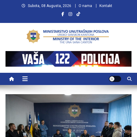
Preskočite
Subota, 08 Augusta, 2026
O nama
Kontakt
na
sadržaj
MUP USK
VAŠA POLICIJA