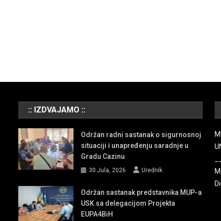
:: IZDVAJAMO ::
M
Održan radni sastanak o sigurnosnoj
situaciji i unapređenju saradnje u
U
Gradu Cazinu
_
30 Jula, 2026
Urednik
Mi
Di
Održan sastanak predstavnika MUP-a
USK sa delegacijom Projekta
EUPA4BiH