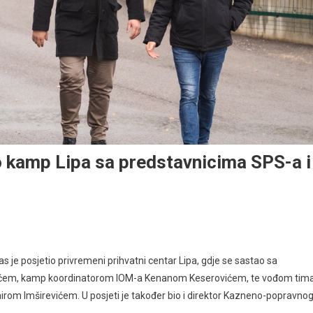
 kamp Lipa sa predstavnicima SPS-a i
je posjetio privremeni prihvatni centar Lipa, gdje se sastao sa
erićem, kamp koordinatorom IOM-a Kenanom Keserovićem, te vođom tim
 Amirom Imširevićem. U posjeti je također bio i direktor Kazneno-popravno