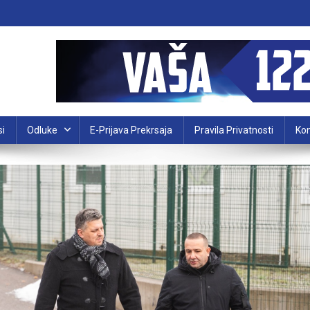
si
Odluke
E-Prijava Prekrsaja
Pravila Privatnosti
Kon