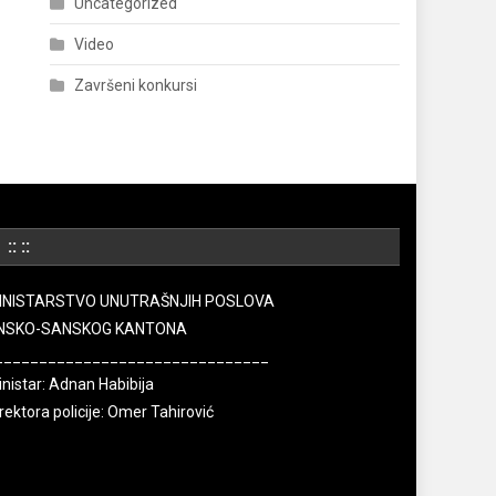
Uncategorized
Video
Završeni konkursi
:: ::
INISTARSTVO UNUTRAŠNJIH POSLOVA
NSKO-SANSKOG KANTONA
_______________________________
nistar: Adnan Habibija
rektora policije: Omer Tahirović