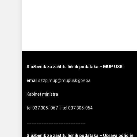
Službenik za zaštitu ličnih podataka – MUP USK
email
szzp.mup@mupusk.gov.ba
Kabinet ministra
tel 037 305- 067 ili tel 037 305-054
________________________
Službenik za zaštitu ličnih podataka – Uprava policije