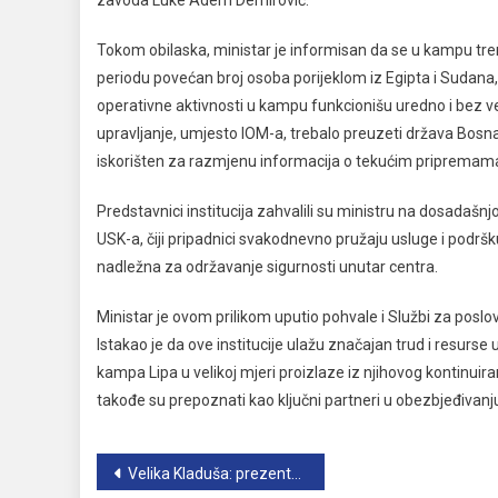
zavoda Luke Adem Demirović.
Tokom obilaska, ministar je informisan da se u kampu tre
periodu povećan broj osoba porijeklom iz Egipta i Sudana, 
operativne aktivnosti u kampu funkcionišu uredno i bez veći
upravljanje, umjesto IOM-a, trebalo preuzeti država Bosn
iskorišten za razmjenu informacija o tekućim priprema
Predstavnici institucija zahvalili su ministru na dosadašn
USK-a, čiji pripadnici svakodnevno pružaju usluge i podršku
nadležna za održavanje sigurnosti unutar centra.
Ministar je ovom prilikom uputio pohvale i Službi za poslov
Istakao je da ove institucije ulažu značajan trud i resurse
kampa Lipa u velikoj mjeri proizlaze iz njihovog kontinui
takođe su prepoznati kao ključni partneri u obezbjeđivanju
Navigacija
Velika Kladuša: prezentacija idejnog projekta nove upravne zgrade