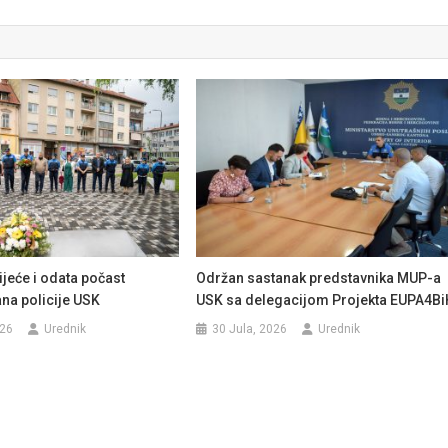
jeće i odata počast
Održan sastanak predstavnika MUP-a
a policije USK
USK sa delegacijom Projekta EUPA4Bi
026
Urednik
30 Jula, 2026
Urednik