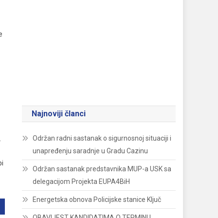
e
Najnoviji članci
Održan radni sastanak o sigurnosnoj situaciji i
.
unapređenju saradnje u Gradu Cazinu
bi
Održan sastanak predstavnika MUP-a USK sa
delegacijom Projekta EUPA4BiH
Energetska obnova Policijske stanice Ključ
OBAVIJEST KANDIDATIMA O TERMINU