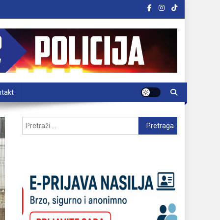
takt
Pretraga: