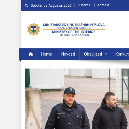
Preskočite
O nama
Kontakt
Subota, 08 Augusta, 2026
na
sadržaj
MUP USK
VAŠA POLICIJA
Home
Novosti
Obavijesti
Konkur