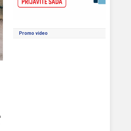
Promo video
a
g