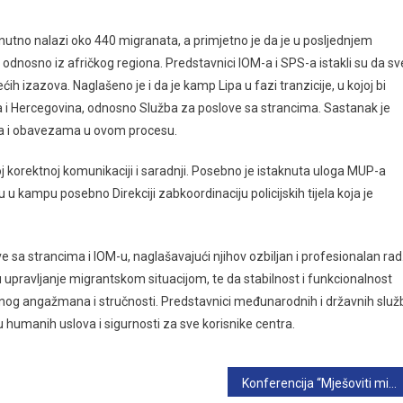
nutno nalazi oko 440 migranata, a primjetno je da je u posljednjem
odnosno iz afričkog regiona. Predstavnici IOM-a i SPS-a istakli su da sv
h izazova. Naglašeno je i da je kamp Lipa u fazi tranzicije, u kojoj bi
a i Hercegovina, odnosno Služba za poslove sa strancima. Sastanak je
ma i obavezama u ovom procesu.
joj korektnoj komunikaciji i saradnji. Posebno je istaknuta uloga MUP-a
 u kampu posebno Direkciji zabkoordinaciju policijskih tijela koja je
e sa strancima i IOM-u, naglašavajući njihov ozbiljan i profesionalan rad
 u upravljanje migrantskom situacijom, te da stabilnost i funkcionalnost
ranog angažmana i stručnosti. Predstavnici međunarodnih i državnih služ
 humanih uslova i sigurnosti za sve korisnike centra.
Konferencija “Mješoviti migracijski tokovi i dinamika u BiH i na Zapadnobalkanskoj ruti”