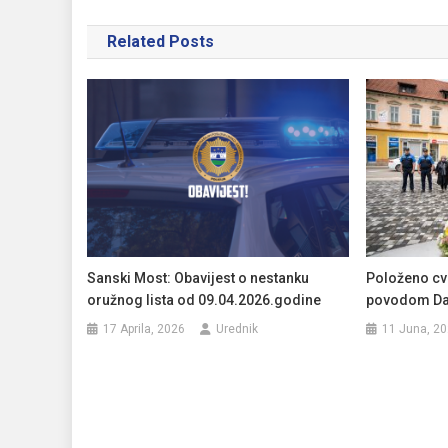
članaka
Related Posts
Sanski Most: Obavijest o nestanku
Položeno cvi
oružnog lista od 09.04.2026.godine
povodom Dan
17 Aprila, 2026
Urednik
11 Juna, 2